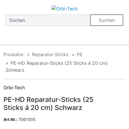
Diese Sprungnavigation (skip link) ist jederzeit zu erreiche
Sprungnavigation
Springe zum Inhalt
Springe zur Navigation
Spri
Suchen
Produkte
Reparatur-Sticks
PE
PE-HD Reparatur-Sticks (25 Sticks á 20 cm)
Schwarz
Orbi-Tech
PE-HD Reparatur-Sticks (25
Sticks á 20 cm) Schwarz
Art.Nr.:
7061005