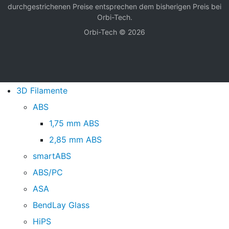
durchgestrichenen Preise entsprechen dem bisherigen Preis bei
Orbi-Tech.
Orbi-Tech © 2026
3D Filamente
ABS
1,75 mm ABS
2,85 mm ABS
smartABS
ABS/PC
ASA
BendLay Glass
HiPS