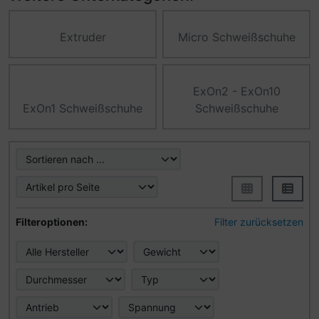
Extruder
Micro Schweißschuhe
ExOn2 - ExOn10
ExOn1 Schweißschuhe
Schweißschuhe
Hier können Sie die nachfolgenden Artikel umsortieren u
Hier können Sie die nachfolgenden Artikel nach ihren Eig
Filteroptionen:
Filter zurücksetzen