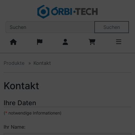
Diese Sprungnavigation (skip link) ist jederzeit zu erreiche
Sprungnavigation
Springe zum Inhalt
Springe zur Navigation
Spri
Suchen
Produkte
Kontakt
Kontakt
Ihre Daten
(
*
notwendige Informationen)
Ihr Name: