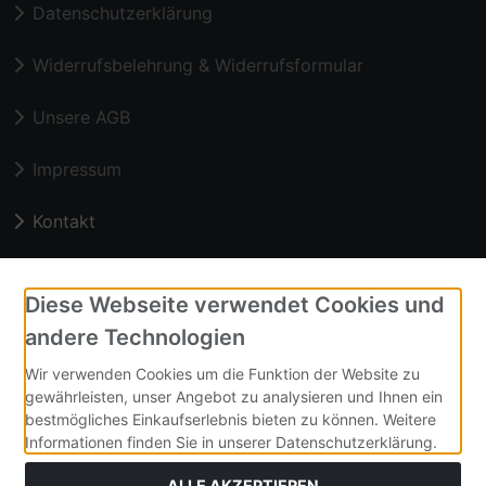
Datenschutzerklärung
Widerrufsbelehrung & Widerrufsformular
Unsere AGB
Impressum
Kontakt
Zahlungsmethoden
Diese Webseite verwendet Cookies und
andere Technologien
Wir verwenden Cookies um die Funktion der Website zu
Vorkasse
gewährleisten, unser Angebot zu analysieren und Ihnen ein
bestmögliches Einkaufserlebnis bieten zu können. Weitere
Unsere homepage
Informationen finden Sie in unserer Datenschutzerklärung.
ALLE AKZEPTIEREN