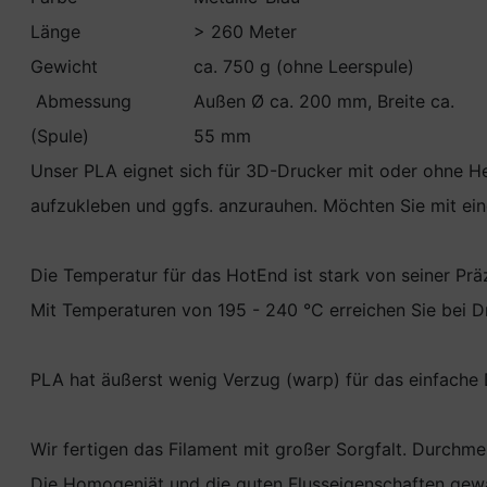
Länge
> 260 Meter
Gewicht
ca. 750 g (ohne Leerspule)
Abmessung
Außen Ø ca. 200 mm, Breite ca.
(Spule)
55 mm
Unser PLA eignet sich für 3D-Drucker mit oder ohne H
aufzukleben und ggfs. anzurauhen. Möchten Sie mit ei
Die Temperatur für das HotEnd ist stark von seiner Pr
Mit Temperaturen von 195 - 240 °C erreichen Sie bei 
PLA hat äußerst wenig Verzug (warp) für das einfache
Wir fertigen das Filament mit großer Sorgfalt. Durchm
Die Homogeniät und die guten Flusseigenschaften gewä