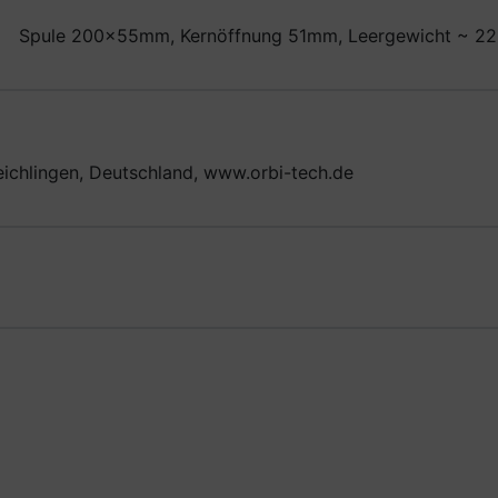
Spule 200x55mm, Kernöffnung 51mm, Leergewicht ~ 22
eichlingen, Deutschland, www.orbi-tech.de
ste zu den einzelnen Artikeln.