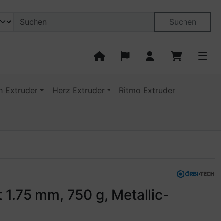
on öffnen.
ngen
Springe zu den allgemeinen Informationen
Suchen
 Extruder
Herz Extruder
Ritmo Extruder
zu navigieren. Zum Vergrößern klicken Sie auf das Bild.
 1.75 mm, 750 g, Metallic-