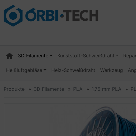
Diese Sprungnavigation (skip link) ist jederzeit zu erreiche
Sprungnavigation
Springe zum Inhalt
Springe zur Navigation
Spri
3D Filamente
Kunststoff-Schweißdraht
Repar
Heißluftgebläse
Heiz-Schweißdraht
Werkzeug
An
Produkte
3D Filamente
PLA
1,75 mm PLA
PL
Wenn mehr als ein Produktbild existiert, können Sie die "