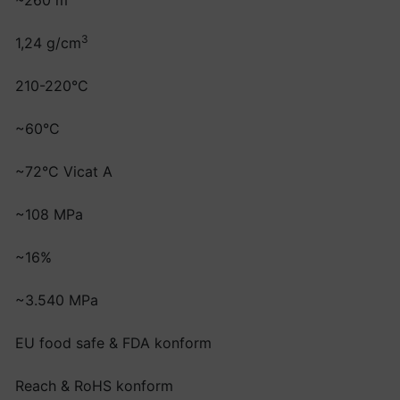
~260 m
3
1,24 g/cm
210-220°C
~60°C
~72°C Vicat A
~108 MPa
~16%
~3.540 MPa
EU food safe & FDA konform
Reach & RoHS konform