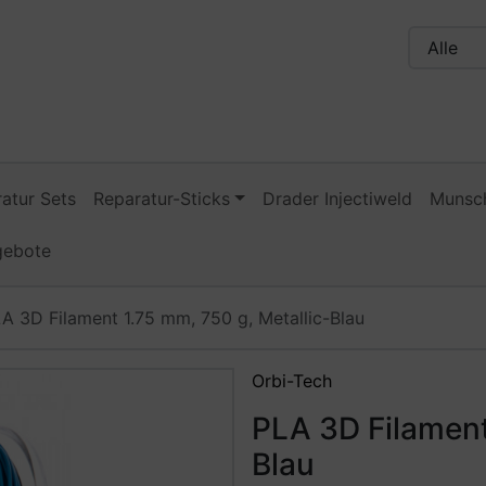
n, Seite aktualisieren (F5-Taste) und mit Tab-Taste Navigati
nge zum Login-Button
Springe zum Button für Einstellu
atur Sets
Reparatur-Sticks
Drader Injectiweld
Munsch
gebote
A 3D Filament 1.75 mm, 750 g, Metallic-Blau
Zurück-" und "Vor-Button" nutzen, um zwischen den Bildern 
Orbi-Tech
PLA 3D Filament
Blau