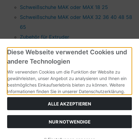
Schweißschuhe MAK oder MAX 18 25
Schweißschuhe MAK oder MAX 32 36 40 48 58
65
Zubehör für Extruder
Herz Extruder
Diese Webseite verwendet Cookies und
Extruder
andere Technologien
Micro Schweißschuhe
Wir verwenden Cookies um die Funktion der Website zu
ExOn1 Schweißschuhe
gewährleisten, unser Angebot zu analysieren und Ihnen ein
bestmögliches Einkaufserlebnis bieten zu können. Weitere
ExOn2 - ExOn10 Schweißschuhe
Informationen finden Sie in unserer Datenschutzerklärung.
Ritmo Extruder
ALLE AKZEPTIEREN
Heißluftgebläse
Aufsätze 34 mm + Zubehör
NUR NOTWENDIGE
Steinel
Heiz-Schweißdraht