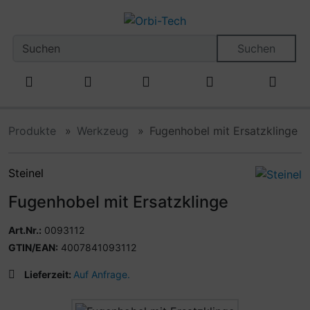
Diese Sprungnavigation (skip link) ist jederzeit zu erreiche
Sprungnavigation
Springe zum Inhalt
Springe zur Navigation
Spri
Suchen
Produkte
Werkzeug
Fugenhobel mit Ersatzklinge
Steinel
Fugenhobel mit Ersatzklinge
Art.Nr.:
0093112
GTIN/EAN:
4007841093112
Lieferzeit:
Auf Anfrage.
Wenn mehr als ein Produktbild existiert, können Sie die "