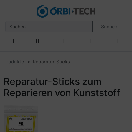
Diese Sprungnavigation (skip link) ist jederzeit zu erreiche
Sprungnavigation
Springe zum Inhalt
Springe zur Navigation
Spri
Suchen
Produkte
Reparatur-Sticks
Reparatur-Sticks zum
Reparieren von Kunststoff