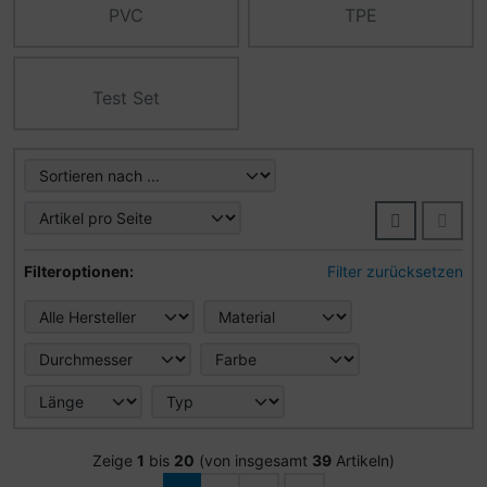
PVC
TPE
Test Set
Hier können Sie die nachfolgenden Artikel umsortieren u
Hier können Sie die nachfolgenden Artikel nach ihren Eig
Filteroptionen:
Filter zurücksetzen
Zeige
1
bis
20
(von insgesamt
39
Artikeln)