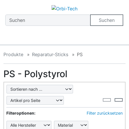
Diese Sprungnavigation (skip link) ist jederzeit zu erreiche
Sprungnavigation
Springe zum Inhalt
Springe zur Navigation
Spri
Suchen
Produkte
Reparatur-Sticks
PS
PS - Polystyrol
Hier können Sie die nachfolgenden Artikel umsortieren u
Hier können Sie die nachfolgenden Artikel nach ihren Eig
Filteroptionen:
Filter zurücksetzen