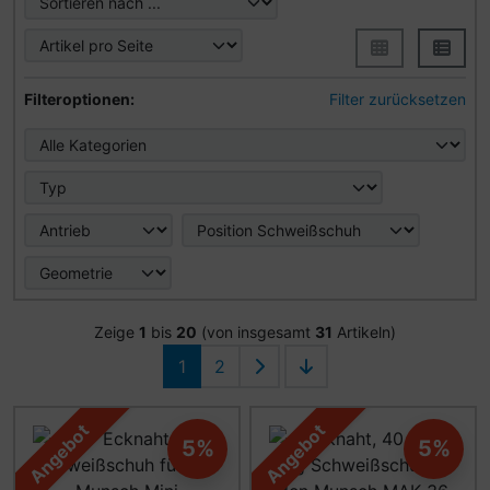
Hier können Sie die nachfolgenden Artikel nach ihren Eig
Filteroptionen:
Filter zurücksetzen
Zeige
1
bis
20
(von insgesamt
31
Artikeln)
1
2
Angebot
Angebot
5%
5%