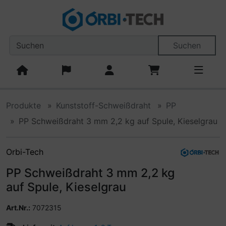
Diese Sprungnavigation (skip link) ist jederzeit zu erreiche
Sprungnavigation
Springe zum Inhalt
Springe zur Navigation
Spri
Suchen
Produkte
Kunststoff-Schweißdraht
PP
PP Schweißdraht 3 mm 2,2 kg auf Spule, Kieselgrau
Orbi-Tech
PP Schweißdraht 3 mm 2,2 kg
auf Spule, Kieselgrau
Art.Nr.:
7072315