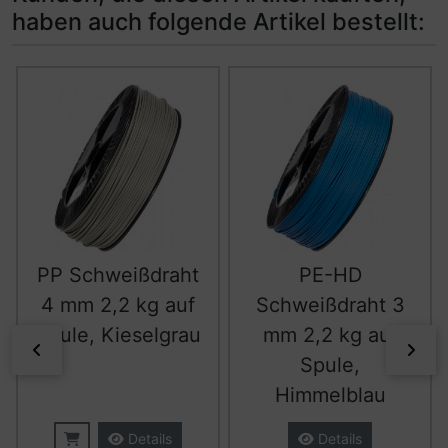
haben auch folgende Artikel bestellt:
Es folgt ein Produktslider - navigieren Sie mit der Tab-Ta
PP Schweißdraht
PE-HD
4 mm 2,2 kg auf
Schweißdraht 3
Spule, Kieselgrau
mm 2,2 kg auf
zurück
vor
Spule,
Himmelblau
Details
Details