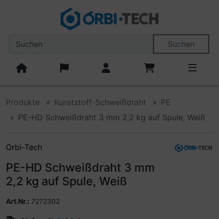
Diese Sprungnavigation (skip link) ist jederzeit zu erreiche
Sprungnavigation
Springe zum Inhalt
Springe zur Navigation
Spri
Suchen
Produkte
Kunststoff-Schweißdraht
PE
PE-HD Schweißdraht 3 mm 2,2 kg auf Spule, Weiß
Orbi-Tech
PE-HD Schweißdraht 3 mm
2,2 kg auf Spule, Weiß
Art.Nr.:
7272302