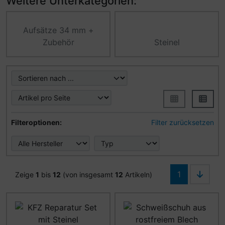
Weitere Unterkategorien:
Aufsätze 34 mm +
Zubehör
Steinel
Hier können Sie die nachfolgenden Artikel umsortieren u
Hier können Sie die nachfolgenden Artikel nach ihren Eig
Filteroptionen:
Filter zurücksetzen
1
Zeige
1
bis
12
(von insgesamt
12
Artikeln)