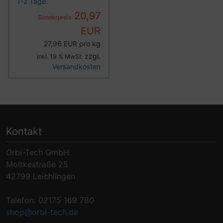
1-2 Tage.
20,97
Sonderpreis
EUR
27,96 EUR pro kg
zzgl.
inkl. 19 % MwSt.
Versandkosten
Kontakt
Orbi-Tech GmbH
Moltkestraße 25
42799 Leichlingen
Telefon: 02175 169 780
shop@orbi-tech.de