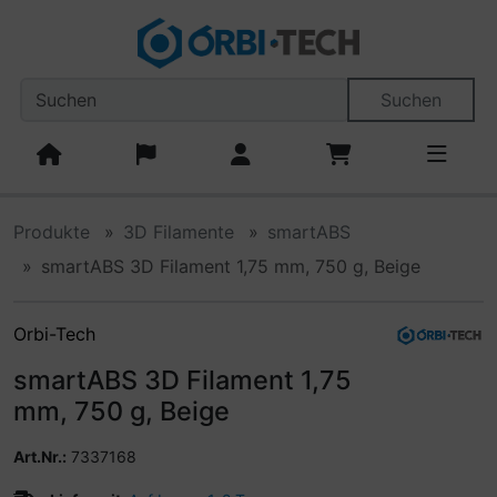
Diese Sprungnavigation (skip link) ist jederzeit zu erreiche
Sprungnavigation
Springe zum Inhalt
Springe zur Navigation
Spri
Suchen
Produkte
3D Filamente
smartABS
smartABS 3D Filament 1,75 mm, 750 g, Beige
Orbi-Tech
smartABS 3D Filament 1,75
mm, 750 g, Beige
Art.Nr.:
7337168