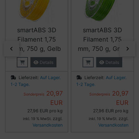
smartABS 3D
smartABS 3D
Filament 1,75
Filament 1,75
mm, 750 g, Gelb
mm, 750 g, Grün
zurück
vor
Details
Details
Lieferzeit:
Auf Lager.
Lieferzeit:
Auf Lager.
1-2 Tage.
1-2 Tage.
20,97
20,97
Sonderpreis
Sonderpreis
EUR
EUR
27,96 EUR pro kg
27,96 EUR pro kg
zzgl.
zzgl.
inkl. 19 % MwSt.
inkl. 19 % MwSt.
Versandkosten
Versandkosten