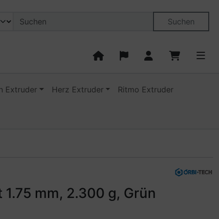
on öffnen.
ngen
Springe zu den allgemeinen Informationen
Suchen
 Extruder
Herz Extruder
Ritmo Extruder
zu navigieren. Zum Vergrößern klicken Sie auf das Bild.
 1.75 mm, 2.300 g, Grün