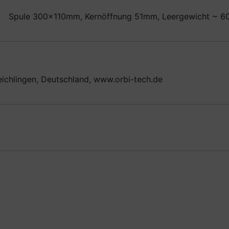
Spule 300x110mm, Kernöffnung 51mm, Leergewicht ~ 6
eichlingen, Deutschland, www.orbi-tech.de
ste zu den einzelnen Artikeln.