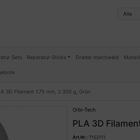
n, Seite aktualisieren (F5-Taste) und mit Tab-Taste Navigati
nge zum Login-Button
Springe zum Button für Einstellu
atur Sets
Reparatur-Sticks
Drader Injectiweld
Munsch
gebote
A 3D Filament 1.75 mm, 2.300 g, Grün
Zurück-" und "Vor-Button" nutzen, um zwischen den Bildern 
Orbi-Tech
PLA 3D Filament
Art.Nr.:
7152111