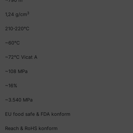
~790 m
3
1,24 g/cm
210-220°C
~60°C
~72°C Vicat A
~108 MPa
~16%
~3.540 MPa
EU food safe & FDA konform
Reach & RoHS konform