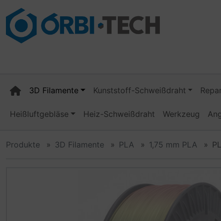
Diese Sprungnavigation (skip link) ist jederzeit zu erreiche
Sprungnavigation
Springe zum Inhalt
Springe zur Navigation
Spri
3D Filamente
Kunststoff-Schweißdraht
Repar
Heißluftgebläse
Heiz-Schweißdraht
Werkzeug
An
Produkte
3D Filamente
PLA
1,75 mm PLA
PL
Wenn mehr als ein Produktbild existiert, können Sie die "