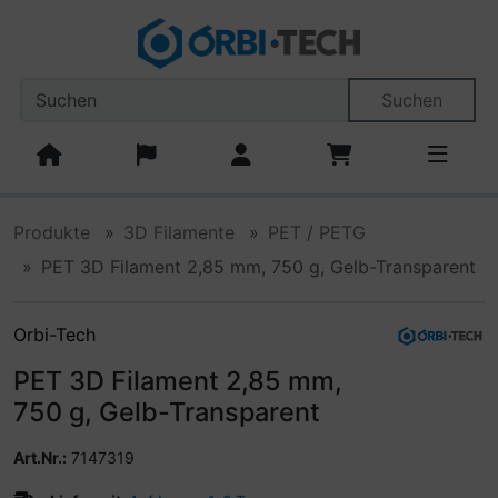
Diese Sprungnavigation (skip link) ist jederzeit zu erreiche
Sprungnavigation
Springe zum Inhalt
Springe zur Navigation
Spri
Suchen
Produkte
3D Filamente
PET / PETG
PET 3D Filament 2,85 mm, 750 g, Gelb-Transparent
Orbi-Tech
PET 3D Filament 2,85 mm,
750 g, Gelb-Transparent
Art.Nr.:
7147319