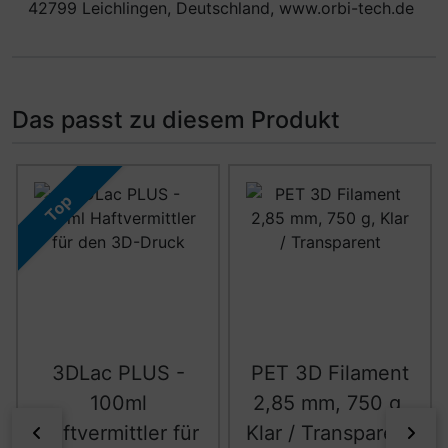
42799 Leichlingen, Deutschland, www.orbi-tech.de
Das passt zu diesem Produkt
Es folgt ein Produktslider - navigieren Sie mit der Tab-Ta
Top
3DLac PLUS -
PET 3D Filament
100ml
2,85 mm, 750 g,
Haftvermittler für
Klar / Transparent
zurück
vor