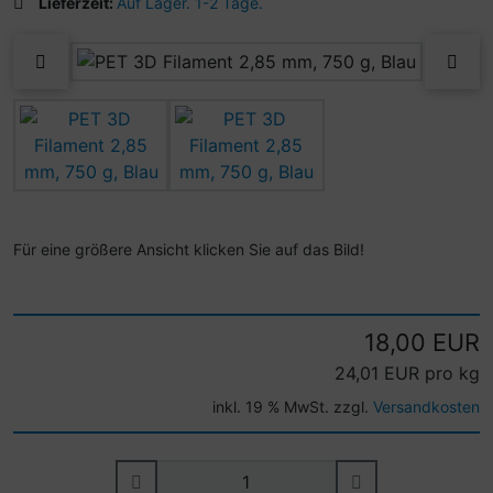
Lieferzeit:
Auf Lager. 1-2 Tage.
Wenn mehr als ein Produktbild existiert, können Sie die "
zurück
vor
Für eine größere Ansicht klicken Sie auf das Bild!
18,00 EUR
24,01 EUR pro kg
inkl. 19 % MwSt. zzgl.
Versandkosten