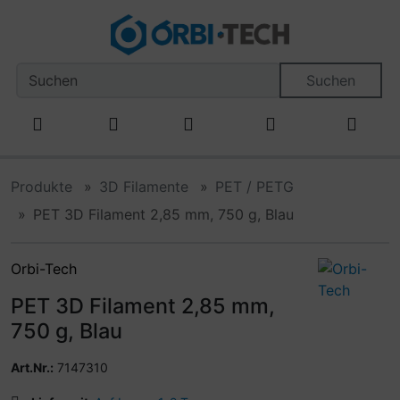
Diese Sprungnavigation (skip link) ist jederzeit zu erreiche
Sprungnavigation
Springe zum Inhalt
Springe zur Navigation
Spri
Suchen
Produkte
3D Filamente
PET / PETG
PET 3D Filament 2,85 mm, 750 g, Blau
Orbi-Tech
PET 3D Filament 2,85 mm,
750 g, Blau
Art.Nr.:
7147310