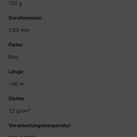
750 g
Durchmesser
:
2.85 mm
Farbe
:
Blau
Länge
:
~90 m
Dichte
:
3
1,2 g/cm
Verarbeitungstemperatur
: