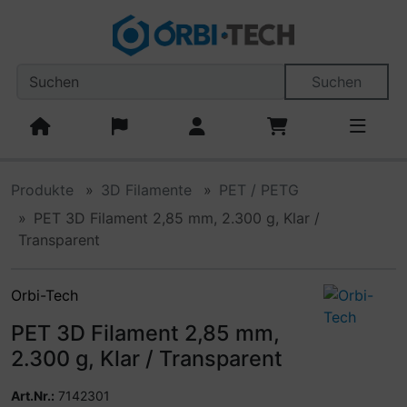
Diese Sprungnavigation (skip link) ist jederzeit zu erreiche
Sprungnavigation
Springe zum Inhalt
Springe zur Navigation
Spri
Suchen
Produkte
3D Filamente
PET / PETG
PET 3D Filament 2,85 mm, 2.300 g, Klar /
Transparent
Orbi-Tech
PET 3D Filament 2,85 mm,
2.300 g, Klar / Transparent
Art.Nr.:
7142301