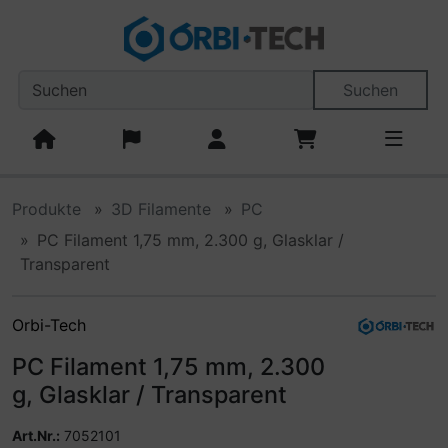
Diese Sprungnavigation (skip link) ist jederzeit zu erreiche
Sprungnavigation
Springe zum Inhalt
Springe zur Navigation
Spri
Suchen
Produkte
3D Filamente
PC
PC Filament 1,75 mm, 2.300 g, Glasklar /
Transparent
Orbi-Tech
PC Filament 1,75 mm, 2.300
g, Glasklar / Transparent
Art.Nr.:
7052101