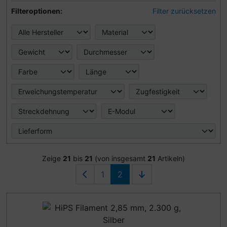
Hier können Sie die nachfolgenden Artikel nach ihren Eig
Filteroptionen:
Filter zurücksetzen
Zeige
21
bis
21
(von insgesamt
21
Artikeln)
1
2