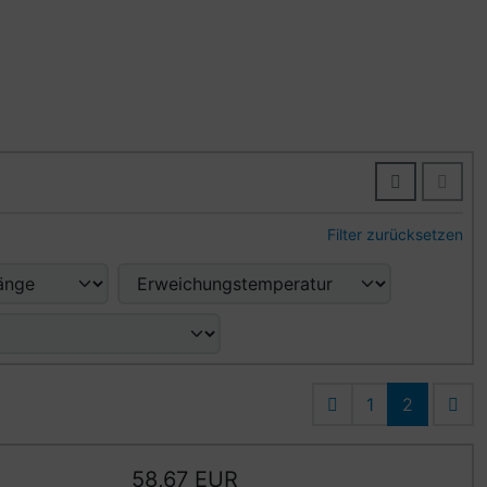
Filter zurücksetzen
1
2
58,67 EUR