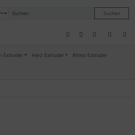
on öffnen.
ngen
Springe zu den allgemeinen Informationen
Suchen
 Extruder
Herz Extruder
Ritmo Extruder