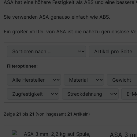
ASA hat eine höhere Festigkeit als ABS und eine bessere 
Sie verwenden ASA genauso einfach wie ABS.
Ein großer Vorteil von ASA ist die nahezu geruchslose Ve
Hier können Sie die nachfolgenden Artikel umsortieren u
Hier können Sie die nachfolgenden Artikel nach ihren Eig
Filteroptionen:
Zeige
21
bis
21
(von insgesamt
21
Artikeln)
ASA 3 mm