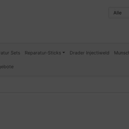
n, Seite aktualisieren (F5-Taste) und mit Tab-Taste Navigati
nge zum Login-Button
Springe zum Button für Einstellu
atur Sets
Reparatur-Sticks
Drader Injectiweld
Munsch
gebote