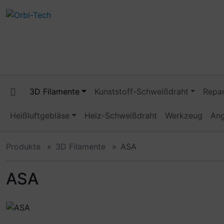
Diese Sprungnavigation (skip link) ist jederzeit zu erreiche
Sprungnavigation
Springe zum Inhalt
Springe zur Navigation
Spri
3D Filamente
Kunststoff-Schweißdraht
Repar
Heißluftgebläse
Heiz-Schweißdraht
Werkzeug
An
Produkte
3D Filamente
ASA
ASA