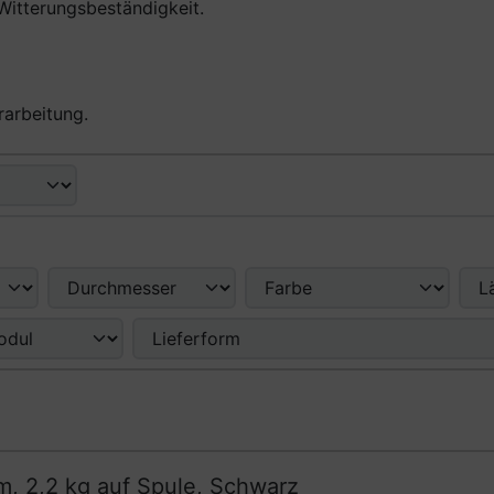
Witterungsbeständigkeit.
rarbeitung.
nd zwischen einer Box- oder Listenansicht wählen.
enschaften filtern.
, 2,2 kg auf Spule, Schwarz