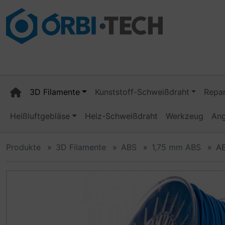
Diese Sprungnavigation (skip link) ist jederzeit zu erreiche
Sprungnavigation
Springe zum Inhalt
Springe zur Navigation
Spri
3D Filamente
Kunststoff-Schweißdraht
Repar
Heißluftgebläse
Heiz-Schweißdraht
Werkzeug
An
Produkte
3D Filamente
ABS
1,75 mm ABS
AB
Wenn mehr als ein Produktbild existiert, können Sie die "