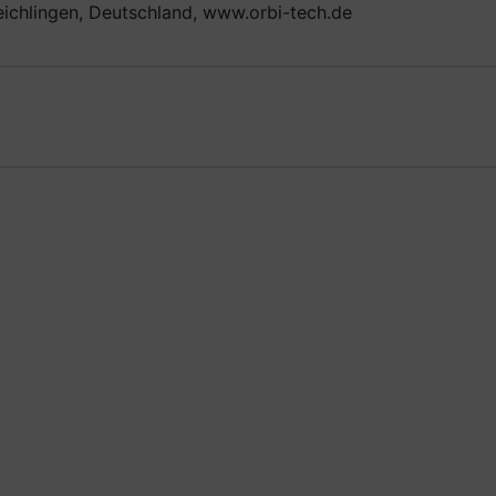
eichlingen, Deutschland, www.orbi-tech.de
ste zu den einzelnen Artikeln.