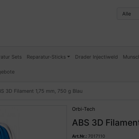
n, Seite aktualisieren (F5-Taste) und mit Tab-Taste Navigati
nge zum Login-Button
Springe zum Button für Einstellu
atur Sets
Reparatur-Sticks
Drader Injectiweld
Munsch
gebote
S 3D Filament 1,75 mm, 750 g Blau
Zurück-" und "Vor-Button" nutzen, um zwischen den Bildern 
Orbi-Tech
ABS 3D Filament
Art.Nr.:
7017110