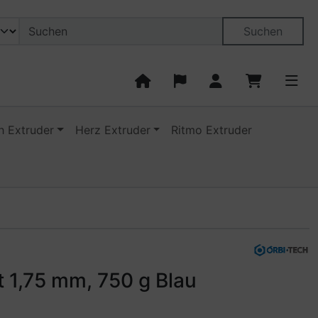
on öffnen.
ngen
Springe zu den allgemeinen Informationen
Suchen
 Extruder
Herz Extruder
Ritmo Extruder
zu navigieren. Zum Vergrößern klicken Sie auf das Bild.
 1,75 mm, 750 g Blau