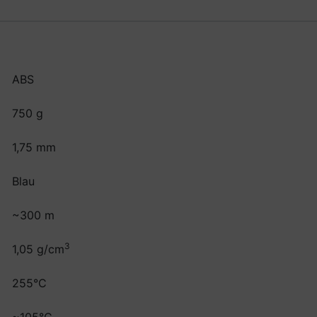
ABS
750 g
1,75 mm
Blau
~300 m
3
1,05 g/cm
255°C