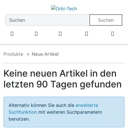
Diese Sprungnavigation (skip link) ist jederzeit zu erreiche
Sprungnavigation
Springe zum Inhalt
Springe zur Navigation
Spri
Suchen
Produkte
Neue Artikel
Keine neuen Artikel in den
letzten 90 Tagen gefunden
Alternativ können Sie auch die
erweiterte
Suchfunktion
mit weiteren Suchparametern
benutzen.