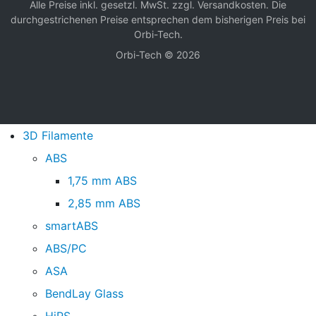
Alle Preise inkl. gesetzl. MwSt. zzgl.
Versandkosten
. Die
durchgestrichenen Preise entsprechen dem bisherigen Preis bei
Orbi-Tech.
Orbi-Tech © 2026
3D Filamente
ABS
1,75 mm ABS
2,85 mm ABS
smartABS
ABS/PC
ASA
BendLay Glass