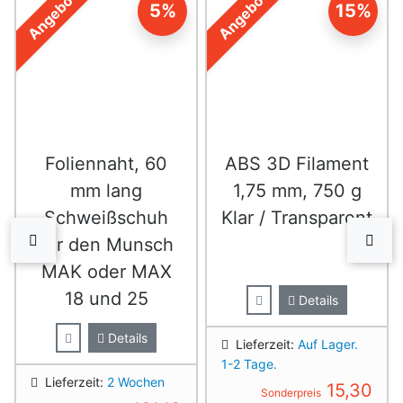
Angebot
Angebot
5%
15%
Foliennaht, 60
ABS 3D Filament
mm lang
1,75 mm, 750 g
Schweißschuh
Klar / Transparent
zurück
vor
für den Munsch
MAK oder MAX
18 und 25
Details
Details
Lieferzeit:
Auf Lager.
1-2 Tage.
Lieferzeit:
2 Wochen
15,30
Sonderpreis