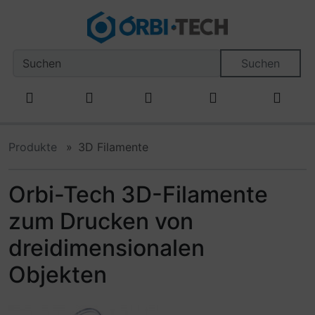
Diese Sprungnavigation (skip link) ist jederzeit zu erreiche
Sprungnavigation
Springe zum Inhalt
Springe zur Navigation
Spri
Suchen
Produkte
3D Filamente
Orbi-Tech 3D-Filamente
zum Drucken von
dreidimensionalen
Objekten