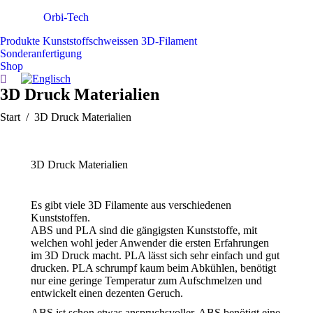
Orbi-Tech
Produkte Kunststoffschweissen 3D-Filament
Sonderanfertigung
Shop
Search:
3D Druck Materialien
Sie befinden sich hier:
Start
3D Druck Materialien
3D Druck Materialien
Es gibt viele 3D Filamente aus verschiedenen
Kunststoffen.
ABS und PLA sind die gängigsten Kunststoffe, mit
welchen wohl jeder Anwender die ersten Erfahrungen
im 3D Druck macht. PLA lässt sich sehr einfach und gut
drucken. PLA schrumpf kaum beim Abkühlen, benötigt
nur eine geringe Temperatur zum Aufschmelzen und
entwickelt einen dezenten Geruch.
ABS ist schon etwas anspruchsvoller. ABS benötigt eine