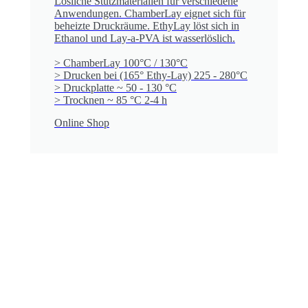
Lösliche Stützmaterialien für verschiedene
Anwendungen. ChamberLay eignet sich für
beheizte Druckräume. EthyLay löst sich in
Ethanol und Lay-a-PVA ist wasserlöslich.
> ChamberLay 100°C / 130°C
> Drucken bei (165° Ethy-Lay) 225 - 280°C
> Druckplatte ~ 50 - 130 °C
> Trocknen ~ 85 °C 2-4 h
Online Shop