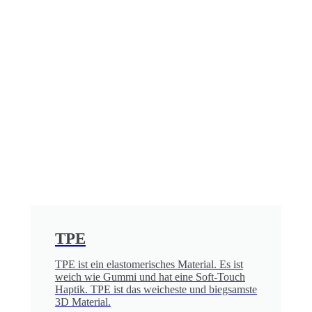
TPE
TPE ist ein elastomerisches Material. Es ist
weich wie Gummi und hat eine Soft-Touch
Haptik. TPE ist das weicheste und biegsamste
3D Material.