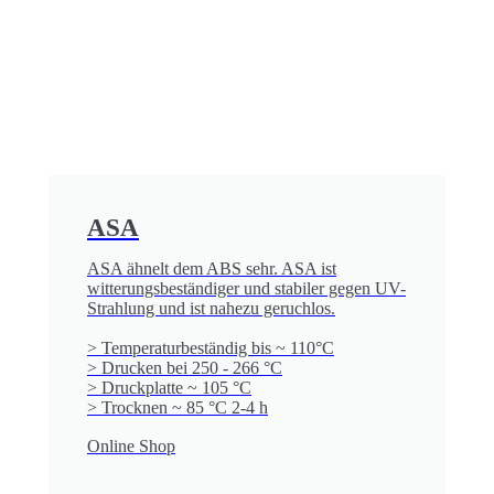
ASA
ASA ähnelt dem ABS sehr. ASA ist
witterungsbeständiger und stabiler gegen UV-
Strahlung und ist nahezu geruchlos.
> Temperaturbeständig bis ~ 110°C
> Drucken bei 250 - 266 °C
> Druckplatte ~ 105 °C
> Trocknen ~ 85 °C 2-4 h
Online Shop