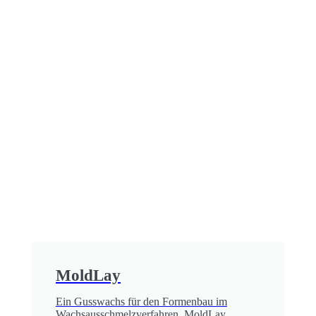
MoldLay
Ein Gusswachs für den Formenbau im
Wachs­aus­schmelz­verfahren. MoldLay