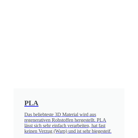
PLA
Das beliebteste 3D Material wird aus
regenerativen Rohstoffen hergestellt. PLA
lässt sich sehr einfach verarbeiten, hat fast
keinen Verzug (Warp) und ist sehr biegesteif.