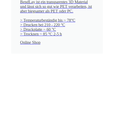
BendLay ist ein transparentes 3D Material
und lässt sich so gut wie PET verarbeiten, ist
aber biegsamer als PET oder PC.
> Temperaturbeständig bis ~ 78°C
> Drucken bei 210 - 220 °C
> Druckplatte ~ 60 °C
> Trocknen ~ 85 °C 2-5 h
Online Shop