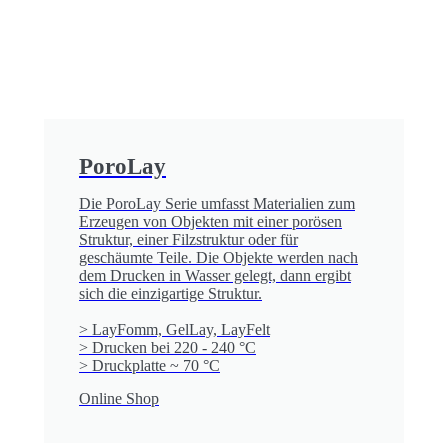
PoroLay
Die PoroLay Serie umfasst Materialien zum
Erzeugen von Objekten mit einer porösen
Struktur, einer Filzstruktur oder für
geschäumte Teile. Die Objekte werden nach
dem Drucken in Wasser gelegt, dann ergibt
sich die einzigartige Struktur.
> LayFomm, GelLay, LayFelt
> Drucken bei 220 - 240 °C
> Druckplatte ~ 70 °C
Online Shop