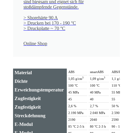
sind biegsam und eignet sich für
stoßdämpfende Gegenstände.
> Shorehärte 90 A
> Drucken bei 170 - 190 °C
> Druckplatte ~ 70 °C
Online Shop
Material
ABS
smartABS
ABS/PC
3
3
3
1,05 g/cm
1,09 g/cm
1,1 g/cm
Dichte
100 °C
100 °C
110 °C
Erweichungs­temperatur
45 MPa
40 MPa
55 MPa
Zug­festigkeit
45
40
55
2,6 %
2,7 %
50 %
Zug­festigkeit
2.190 MPa
2.040 MPa
2.590 MPa
Streck­dehnung
2190
2040
2590
E-Modul
85 °C 2-5 h
80 °C 2-3 h
90 - 110 °C 2-
E-Modul