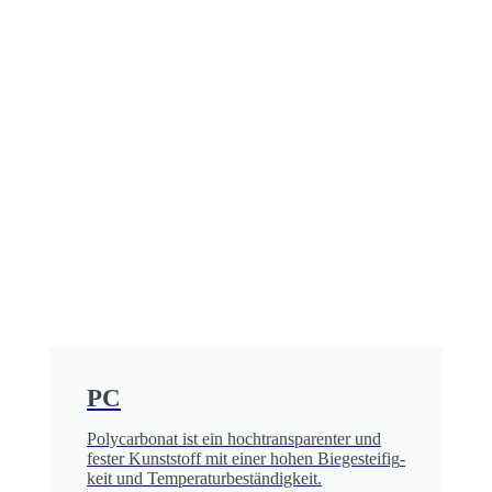
PC
Polycarbonat ist ein hoch­transparenter und
fester Kunststoff mit einer hohen Biege­steifig­
keit und Temperatur­beständig­keit.