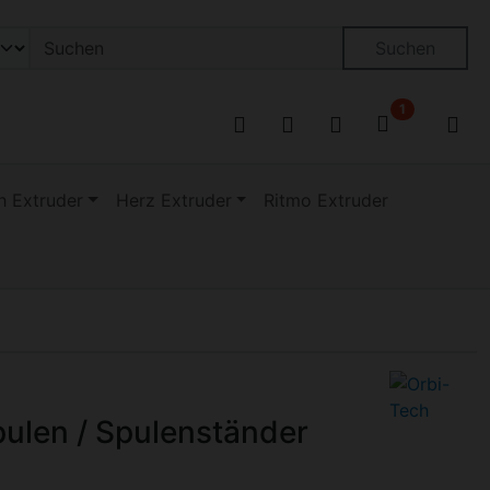
on öffnen.
ngen
Springe zu den allgemeinen Informationen
Suchen
1
 Extruder
Herz Extruder
Ritmo Extruder
zu navigieren. Zum Vergrößern klicken Sie auf das Bild.
Spulen / Spulenständer