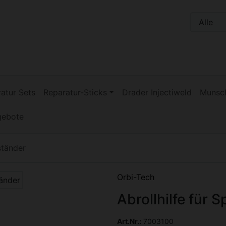
n, Seite aktualisieren (F5-Taste) und mit Tab-Taste Navigati
nge zum Login-Button
Springe zum Button für Einstellu
atur Sets
Reparatur-Sticks
Drader Injectiweld
Munsch
gebote
ständer
Zurück-" und "Vor-Button" nutzen, um zwischen den Bildern 
Orbi-Tech
Abrollhilfe für 
Art.Nr.:
7003100