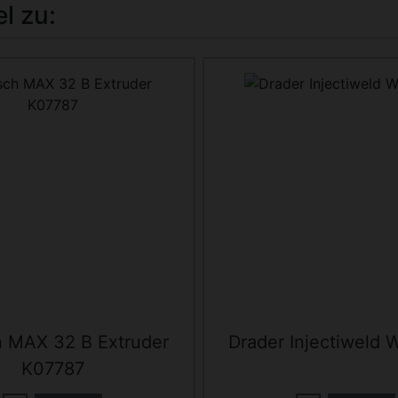
l zu:
ste zu den einzelnen Artikeln.
 MAX 32 B Extruder
Drader Injectiweld
K07787