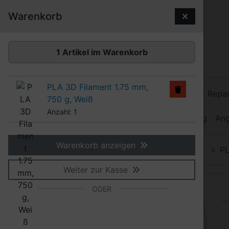
Diese Sprungnavigation (skip link) ist jederzeit zu erreiche
Sprungnavigation
Springe zum Inhalt
Springe zur Navigation
Spri
Warenkorb
1 Artikel im Warenkorb
PLA 3D Filament 1.75 mm,
3D Filamente
Kunststoff-Schweißdraht
Repar
750 g, Weiß
Anzahl: 1
Heißluftgebläse
Heiz-Schweißdraht
Werkzeug
An
Warenkorb anzeigen
Produkte
3D Filamente
PLA
1,75 mm PLA
PL
Weiter zur Kasse
Wenn mehr als ein Produktbild existiert, können Sie die "
ODER