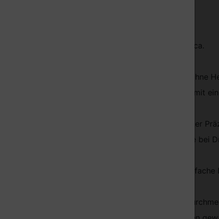
Länge
> 260 Meter
Gewicht
ca. 750 g (ohne Leerspule)
Abmessung
Außen Ø ca. 200 mm, Breite ca.
(Spule)
55 mm
Unser PLA eignet sich für 3D-Drucker mit oder ohne H
aufzukleben und ggfs. anzurauhen. Möchten Sie mit ei
Die Temperatur für das HotEnd ist stark von seiner Pr
Mit Temperaturen von 195 - 240 °C erreichen Sie bei 
PLA hat äußerst wenig Verzug (warp) für das einfache
Wir fertigen das Filament mit großer Sorgfalt. Durchm
Die Homogeniät und die guten Flusseigenschaften gewä