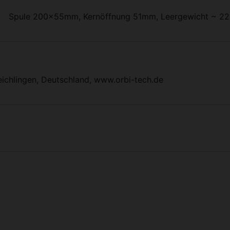
Spule 200x55mm, Kernöffnung 51mm, Leergewicht ~ 22
eichlingen, Deutschland, www.orbi-tech.de
ste zu den einzelnen Artikeln.