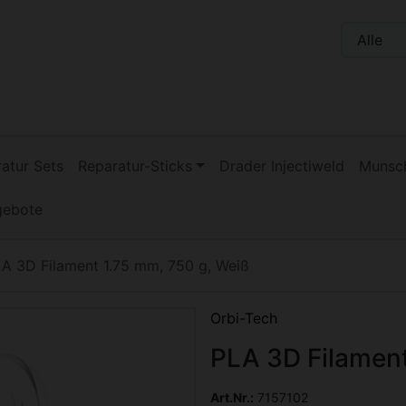
n, Seite aktualisieren (F5-Taste) und mit Tab-Taste Navigati
nge zum Login-Button
Springe zum Button für Einstellu
atur Sets
Reparatur-Sticks
Drader Injectiweld
Munsch
gebote
A 3D Filament 1.75 mm, 750 g, Weiß
Zurück-" und "Vor-Button" nutzen, um zwischen den Bildern 
Orbi-Tech
PLA 3D Filament
Art.Nr.:
7157102