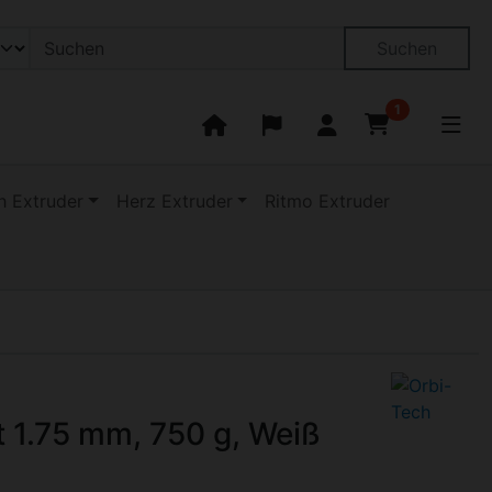
on öffnen.
ngen
Springe zu den allgemeinen Informationen
Suchen
1
 Extruder
Herz Extruder
Ritmo Extruder
zu navigieren. Zum Vergrößern klicken Sie auf das Bild.
 1.75 mm, 750 g, Weiß