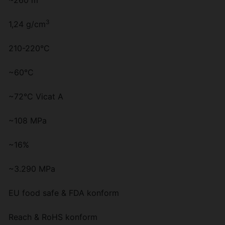
~260 m
3
1,24 g/cm
210-220°C
~60°C
~72°C Vicat A
~108 MPa
~16%
~3.290 MPa
EU food safe & FDA konform
Reach & RoHS konform