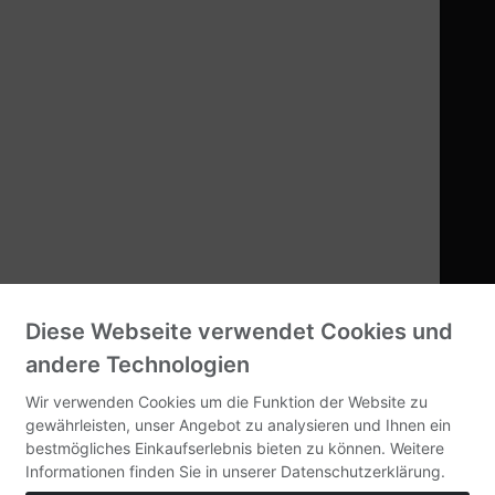
Datenschutzerklärung
Widerrufsbelehrung & Widerrufsformular
Unsere AGB
Impressum
Kontakt
Zahlungsmethoden
Diese Webseite verwendet Cookies und
andere Technologien
Vorkasse
Wir verwenden Cookies um die Funktion der Website zu
gewährleisten, unser Angebot zu analysieren und Ihnen ein
Unsere homepage
bestmögliches Einkaufserlebnis bieten zu können. Weitere
Informationen finden Sie in unserer Datenschutzerklärung.