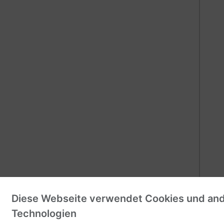
Diese Webseite verwendet Cookies und an
Technologien