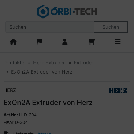
Diese Sprungnavigation (skip link) ist jederzeit zu erreiche
Sprungnavigation
Springe zum Inhalt
Springe zur Navigation
Spri
Suchen
Produkte
Herz Extruder
Extruder
ExOn2A Extruder von Herz
HERZ
ExOn2A Extruder von Herz
Art.Nr.:
H-D-304
HAN:
D-304
Lieferzeit:
1 Woche