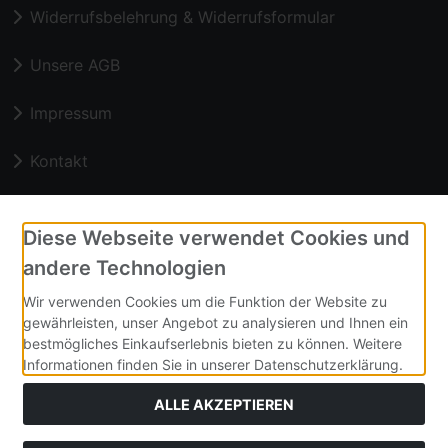
Widerrufsbelehrung & Widerrufsformular
Unsere AGB
Impressum
Kontakt
Zahlungsmethoden
Diese Webseite verwendet Cookies und
andere Technologien
Vorkasse
Wir verwenden Cookies um die Funktion der Website zu
gewährleisten, unser Angebot zu analysieren und Ihnen ein
Unsere homepage
bestmögliches Einkaufserlebnis bieten zu können. Weitere
Informationen finden Sie in unserer Datenschutzerklärung.
ALLE AKZEPTIEREN
Alle Preise inkl. gesetzl. MwSt. zzgl.
Versandkosten
. Die