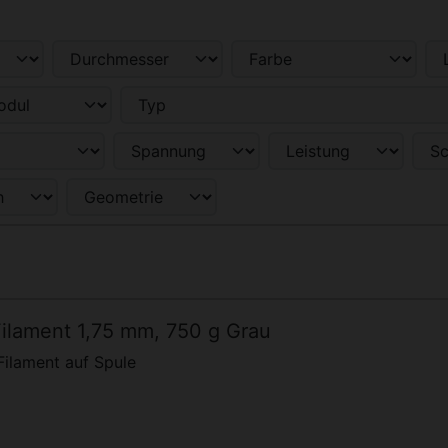
enschaften filtern.
ilament 1,75 mm, 750 g Grau
ilament auf Spule