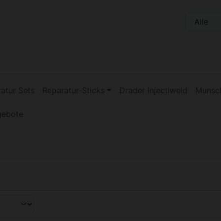
n, Seite aktualisieren (F5-Taste) und mit Tab-Taste Navigati
nge zum Login-Button
Springe zum Button für Einstellu
atur Sets
Reparatur-Sticks
Drader Injectiweld
Munsch
gebote
nd zwischen einer Box- oder Listenansicht wählen.