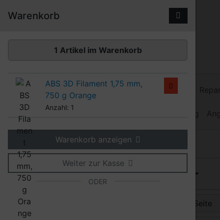
Diese Sprungnavigation (skip link) ist jederzeit zu erreiche
Sprungnavigation
Springe zum Inhalt
Springe zur Navigation
Spri
Warenkorb
1 Artikel im Warenkorb
ABS 3D Filament 1,75 mm,
3D Filamente
Kunststoff-Schweißdraht
Repar
750 g Orange
Anzahl: 1
Heißluftgebläse
Heiz-Schweißdraht
Werkzeug
An
Warenkorb anzeigen
Produkte
Erweiterte Suche
Suchergebnisse
Weiter zur Kasse
Ihre Suche nach: Extruder
ODER
Hier können Sie die nachfolgenden Artikel umsortieren u