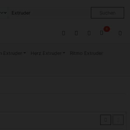
on öffnen.
ngen
Springe zu den allgemeinen Informationen
Suchen
1
 Extruder
Herz Extruder
Ritmo Extruder