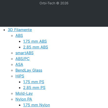
Orbi-Tech © 2026
3D Filamente
ABS
1,75 mm ABS
2,85 mm ABS
smartABS
ABS/PC
ASA
BendLay Glass
HiPS
1,75 mm PS
2,85 mm PS
Mold-Lay
Nylon PA
1,75 mm Nylon