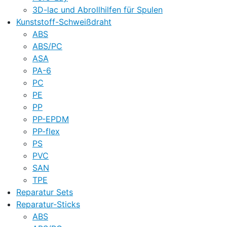
3D-lac und Abrollhilfen für Spulen
Kunststoff-Schweißdraht
ABS
ABS/PC
ASA
PA-6
PC
PE
PP
PP-EPDM
PP-flex
PS
PVC
SAN
TPE
Reparatur Sets
Reparatur-Sticks
ABS