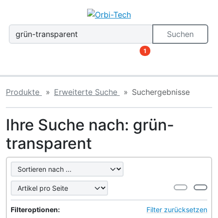
Diese Sprungnavigation (skip link) ist jederzeit zu erreiche
Sprungnavigation
Springe zum Inhalt
Springe zur Navigation
Spri
Suchen
1
Produkte
Erweiterte Suche
Suchergebnisse
Ihre Suche nach: grün-
transparent
Hier können Sie die nachfolgenden Artikel umsortieren u
Hier können Sie die nachfolgenden Artikel nach ihren Eig
Filteroptionen:
Filter zurücksetzen