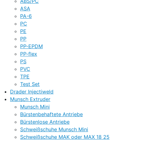
ABS/PC
ASA
PA-6
PC
PE
PP
PP-EPDM
PP-flex
PS
PVC
TPE
Test Set
Drader Injectiweld
Munsch Extruder
Munsch Mini
Bürstenbehaftete Antriebe
Bürstenlose Antriebe
Schweißschuhe Munsch Mini
Schweißschuhe MAK oder MAX 18 25