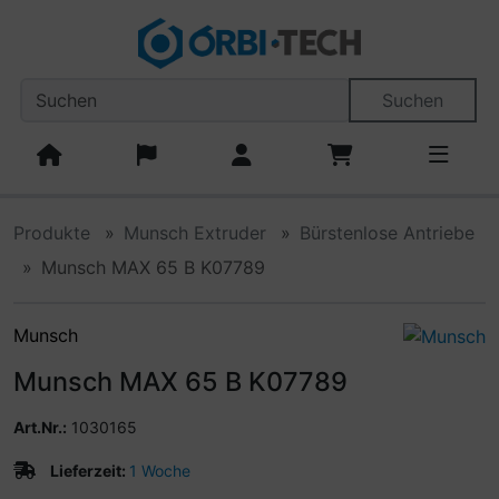
Diese Sprungnavigation (skip link) ist jederzeit zu erreiche
Sprungnavigation
Springe zum Inhalt
Springe zur Navigation
Spri
Suchen
Produkte
Munsch Extruder
Bürstenlose Antriebe
Munsch MAX 65 B K07789
Munsch
Munsch MAX 65 B K07789
Art.Nr.:
1030165
Lieferzeit:
1 Woche