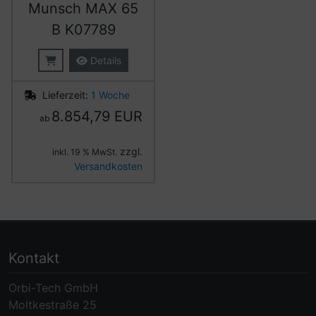
Munsch MAX 65
B K07789
Details
Lieferzeit:
1 Woche
8.854,79 EUR
ab
zzgl.
inkl. 19 % MwSt.
Versandkosten
Kontakt
Orbi-Tech GmbH
Moltkestraße 25