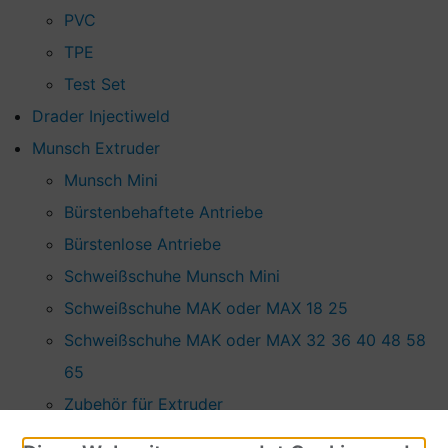
PVC
TPE
Test Set
Drader Injectiweld
Munsch Extruder
Munsch Mini
Bürstenbehaftete Antriebe
Bürstenlose Antriebe
Schweißschuhe Munsch Mini
Schweißschuhe MAK oder MAX 18 25
Schweißschuhe MAK oder MAX 32 36 40 48 58
65
Zubehör für Extruder
Herz Extruder