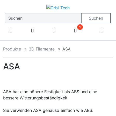
Diese Sprungnavigation (skip link) ist jederzeit zu erreiche
Sprungnavigation
Springe zum Inhalt
Springe zur Navigation
Spri
Suchen
1
Produkte
3D Filamente
ASA
ASA
ASA hat eine höhere Festigkeit als ABS und eine
bessere Witterungsbeständigkeit.
Sie verwenden ASA genauso einfach wie ABS.