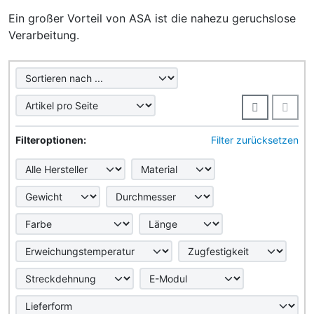
Ein großer Vorteil von ASA ist die nahezu geruchslose
Verarbeitung.
Hier können Sie die nachfolgenden Artikel umsortieren u
Hier können Sie die nachfolgenden Artikel nach ihren Eig
Filteroptionen:
Filter zurücksetzen