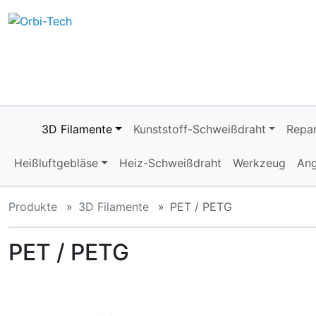
Diese Sprungnavigation (skip link) ist jederzeit zu erreiche
Sprungnavigation
Springe zum Inhalt
Springe zur Navigation
Spri
3D Filamente
Kunststoff-Schweißdraht
Repar
Heißluftgebläse
Heiz-Schweißdraht
Werkzeug
An
Produkte
3D Filamente
PET / PETG
PET / PETG