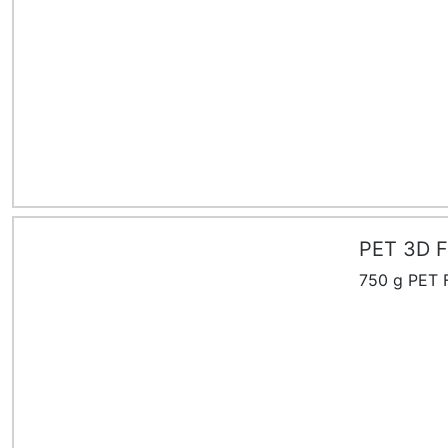
PET 3D Fi
750 g PET F