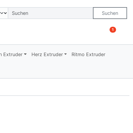
on öffnen.
ngen
Springe zu den allgemeinen Informationen
Suchen
1
 Extruder
Herz Extruder
Ritmo Extruder