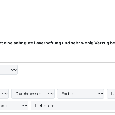
t eine sehr gute Layerhaftung und sehr wenig Verzug b
nd zwischen einer Box- oder Listenansicht wählen.
enschaften filtern.