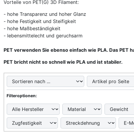
Vorteile von PET(G) 3D Filament:
- hohe Transparenz und hoher Glanz
- hohe Festigkeit und Steifigkeit
- hohe Maßbeständigkeit
- lebensmittelecht und geruchsarm
PET verwenden Sie ebenso einfach wie PLA. Das PET ha
PET bricht nicht so schnell wie PLA und ist stabiler.
Hier können Sie die nachfolgenden Artikel umsortieren u
Hier können Sie die nachfolgenden Artikel nach ihren Eig
Filteroptionen: