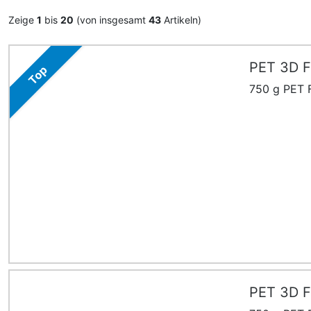
Zeige
1
bis
20
(von insgesamt
43
Artikeln)
PET 3D F
Top
750 g PET F
PET 3D Fi