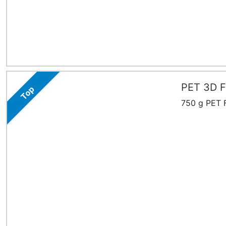
PET 3D F
Top
750 g PET F