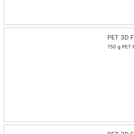
PET 3D F
750 g PET F