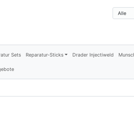
n, Seite aktualisieren (F5-Taste) und mit Tab-Taste Navigati
nge zum Login-Button
Springe zum Button für Einstellu
atur Sets
Reparatur-Sticks
Drader Injectiweld
Munsch
gebote