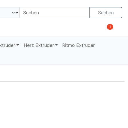
on öffnen.
ngen
Springe zu den allgemeinen Informationen
Suchen
1
xtruder
Herz Extruder
Ritmo Extruder