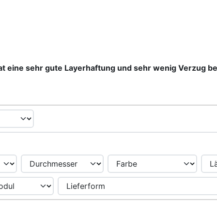
t eine sehr gute Layerhaftung und sehr wenig Verzug b
nd zwischen einer Box- oder Listenansicht wählen.
enschaften filtern.