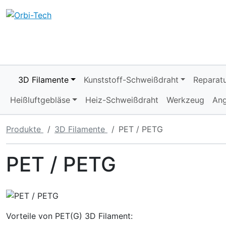
Diese Sprungnavigation (skip link) ist jederzeit zu erreiche
Sprungnavigation
Springe zum Inhalt
Springe zur Navigation
Spri
3D Filamente
Kunststoff-Schweißdraht
Reparatu
Heißluftgebläse
Heiz-Schweißdraht
Werkzeug
An
Produkte
3D Filamente
PET / PETG
PET / PETG
Vorteile von PET(G) 3D Filament: