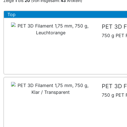
Zeige
1
bis
20
(von insgesamt
43
Artikeln)
Top
PET 3D F
750 g PET F
PET 3D Fi
750 g PET F