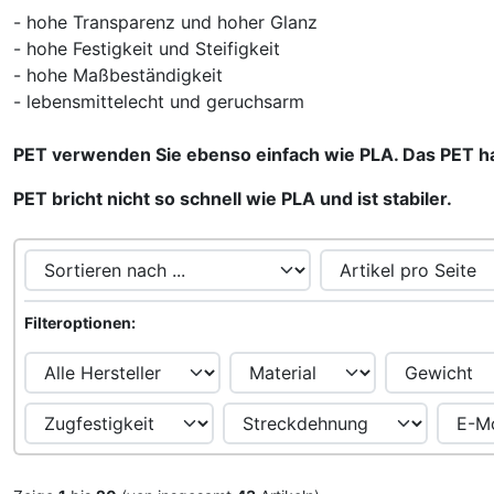
- hohe Transparenz und hoher Glanz
- hohe Festigkeit und Steifigkeit
- hohe Maßbeständigkeit
- lebensmittelecht und geruchsarm
PET verwenden Sie ebenso einfach wie PLA. Das PET ha
PET bricht nicht so schnell wie PLA und ist stabiler.
Hier können Sie die nachfolgenden Artikel umsortieren u
Hier können Sie die nachfolgenden Artikel nach ihren Eig
Filteroptionen: