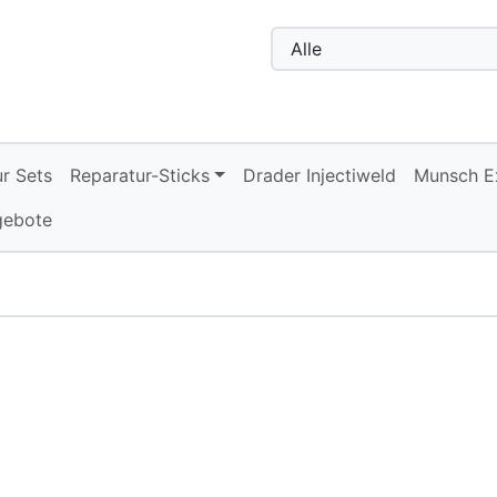
n, Seite aktualisieren (F5-Taste) und mit Tab-Taste Navigati
nge zum Login-Button
Springe zum Button für Einstellu
r Sets
Reparatur-Sticks
Drader Injectiweld
Munsch E
gebote