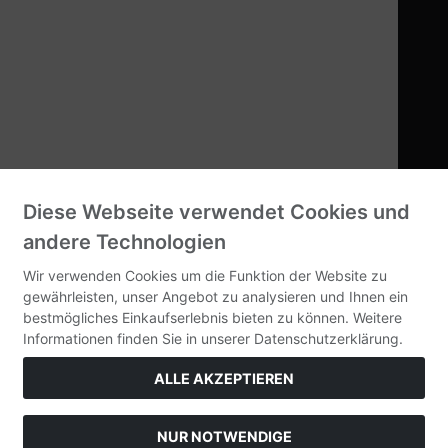
Unsere AGB
Impressum
Kontakt
Zahlungsmethoden
Diese Webseite verwendet Cookies und
andere Technologien
Vorkasse
Wir verwenden Cookies um die Funktion der Website zu
gewährleisten, unser Angebot zu analysieren und Ihnen ein
Unsere homepage
bestmögliches Einkaufserlebnis bieten zu können. Weitere
Informationen finden Sie in unserer Datenschutzerklärung.
ALLE AKZEPTIEREN
Alle Preise inkl. gesetzl. MwSt. zzgl.
Versandkosten
. Die
durchgestrichenen Preise entsprechen dem bisherigen Preis bei
NUR NOTWENDIGE