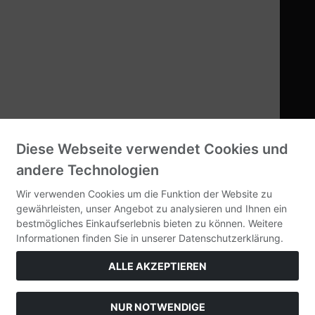
Unsere AGB
Impressum
Kontakt
Zahlungsmethoden
Diese Webseite verwendet Cookies und
andere Technologien
Vorkasse
Wir verwenden Cookies um die Funktion der Website zu
gewährleisten, unser Angebot zu analysieren und Ihnen ein
Unsere homepage
bestmögliches Einkaufserlebnis bieten zu können. Weitere
Informationen finden Sie in unserer Datenschutzerklärung.
ALLE AKZEPTIEREN
Alle Preise inkl. gesetzl. MwSt. zzgl.
Versandkosten
. Die
durchgestrichenen Preise entsprechen dem bisherigen Preis bei
NUR NOTWENDIGE