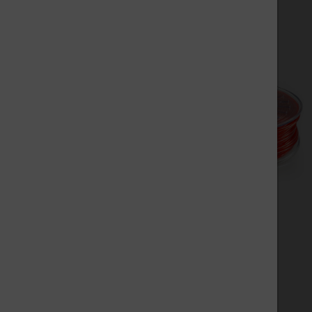
Vorteile von PET(G) 3D Filament:
- hohe Transparenz und hoher Glanz
- hohe Festigkeit und Steifigkeit
- hohe Maßbeständigkeit
- lebensmittelecht und geruchsarm