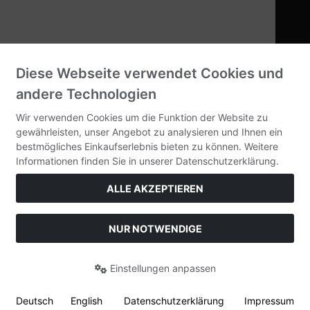
Kontakt
Zahlungsmethoden
Diese Webseite verwendet Cookies und
andere Technologien
Vorkasse
Wir verwenden Cookies um die Funktion der Website zu
gewährleisten, unser Angebot zu analysieren und Ihnen ein
Unsere homepage
bestmögliches Einkaufserlebnis bieten zu können. Weitere
Informationen finden Sie in unserer Datenschutzerklärung.
ALLE AKZEPTIEREN
Alle Preise inkl. gesetzl. MwSt. zzgl.
Versandkosten
. Die
durchgestrichenen Preise entsprechen dem bisherigen Preis bei
NUR NOTWENDIGE
Orbi-Tech.
Orbi-Tech © 2026
Einstellungen anpassen
Deutsch
English
Datenschutzerklärung
Impressum