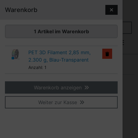
Diese Sprungnavigation (skip link) ist jederzeit zu erreiche
Sprungnavigation
Springe zum Inhalt
Springe zur Navigation
Spri
Warenkorb
Suchen
1 Artikel im Warenkorb
1
PET 3D Filament 2,85 mm,
2.300 g, Blau-Transparent
Produkte
3D Filamente
PET / PETG
Anzahl: 1
PET / PETG
Warenkorb anzeigen
Weiter zur Kasse