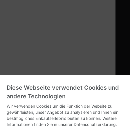
Datenschutzerklärung
Widerrufsbelehrung & Widerrufsformular
Unsere AGB
Impressum
Kontakt
Zahlungsmethoden
Diese Webseite verwendet Cookies und
andere Technologien
Vorkasse
Wir verwenden Cookies um die Funktion der Website zu
gewährleisten, unser Angebot zu analysieren und Ihnen ein
Unsere homepage
bestmögliches Einkaufserlebnis bieten zu können. Weitere
Informationen finden Sie in unserer Datenschutzerklärung.