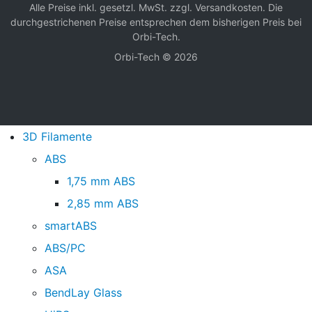
Alle Preise inkl. gesetzl. MwSt. zzgl.
Versandkosten
. Die
durchgestrichenen Preise entsprechen dem bisherigen Preis bei
Orbi-Tech.
Orbi-Tech © 2026
3D Filamente
ABS
1,75 mm ABS
2,85 mm ABS
smartABS
ABS/PC
ASA
BendLay Glass