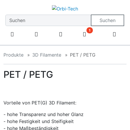
Diese Sprungnavigation (skip link) ist jederzeit zu erreiche
Sprungnavigation
Springe zum Inhalt
Springe zur Navigation
Spri
Suchen
1
Produkte
3D Filamente
PET / PETG
PET / PETG
Vorteile von PET(G) 3D Filament:
- hohe Transparenz und hoher Glanz
- hohe Festigkeit und Steifigkeit
- hohe Maßbeständigkeit