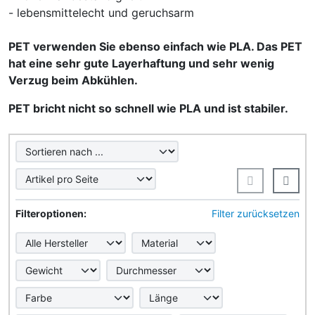
- lebensmittelecht und geruchsarm
PET verwenden Sie ebenso einfach wie PLA. Das PET
hat eine sehr gute Layerhaftung und sehr wenig
Verzug beim Abkühlen.
PET bricht nicht so schnell wie PLA und ist stabiler.
Hier können Sie die nachfolgenden Artikel umsortieren u
Hier können Sie die nachfolgenden Artikel nach ihren Eig
Filteroptionen:
Filter zurücksetzen