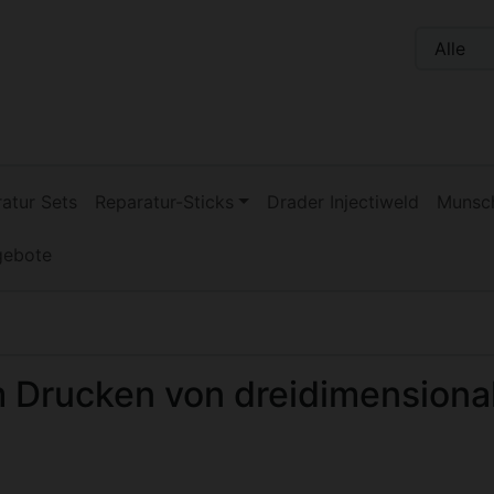
n, Seite aktualisieren (F5-Taste) und mit Tab-Taste Navigati
nge zum Login-Button
Springe zum Button für Einstellu
atur Sets
Reparatur-Sticks
Drader Injectiweld
Munsch
gebote
 Drucken von dreidimensiona