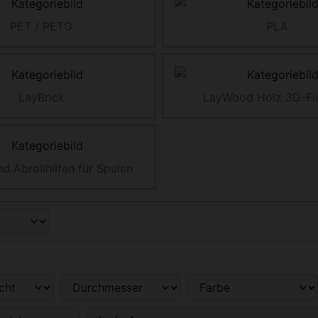
PET / PETG
PLA
LayBrick
LayWood Holz 3D-Fi
d Abrollhilfen für Spulen
nd zwischen einer Box- oder Listenansicht wählen.
enschaften filtern.