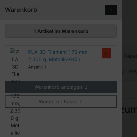
Diese Sprungnavigation (skip link) ist jederzeit zu erreiche
Sprungnavigation
Springe zum Inhalt
Springe zur Navigation
Spri
Warenkorb
1 Artikel im Warenkorb
PLA 3D Filament 1.75 mm,
3D Filamente
Kunststoff-Schweißdraht
Repar
2.300 g, Metallic-Grün
Anzahl: 1
Heißluftgebläse
Heiz-Schweißdraht
Werkzeug
An
Warenkorb anzeigen
Produkte
3D Filamente
Weiter zur Kasse
Orbi-Tech 3D-Filamente zum