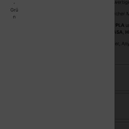
Wir, die Orbi-Tech
, fertigen unsere qualitativ hochwerti
®
Bei uns finden Sie eine große Auswahl unterschiedlicher M
Einfach und schnell zum Erfolg mit unserem
PETG
,
PLA
u
Für anspruchsvolle Anwendungen bieten wir
ABS
,
ASA
,
H
3D Filament für Bambu Lab 3D Drucker, Prusa, Ender, Any
Weitere Unterkategorien:
ABS
BendLay Glass