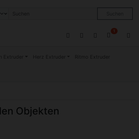
on öffnen.
ngen
Springe zu den allgemeinen Informationen
Suchen
1
 Extruder
Herz Extruder
Ritmo Extruder
len Objekten