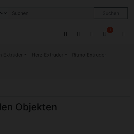
on öffnen.
ngen
Springe zu den allgemeinen Informationen
Suchen
1
 Extruder
Herz Extruder
Ritmo Extruder
len Objekten