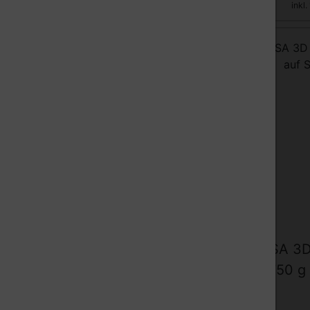
zzgl.
Versandkosten
inkl. 19 % MwSt.
inkl
ASA 3D Filament, 1,75 mm,
ASA 3D
750 g auf Spule, Rot
750 g 