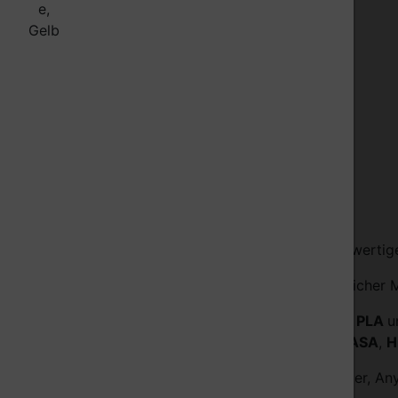
Wir, die Orbi-Tech
, fertigen unsere qualitativ hochwerti
®
Bei uns finden Sie eine große Auswahl unterschiedlicher M
Einfach und schnell zum Erfolg mit unserem
PETG
,
PLA
u
Für anspruchsvolle Anwendungen bieten wir
ABS
,
ASA
,
H
3D Filament für Bambu Lab 3D Drucker, Prusa, Ender, Any