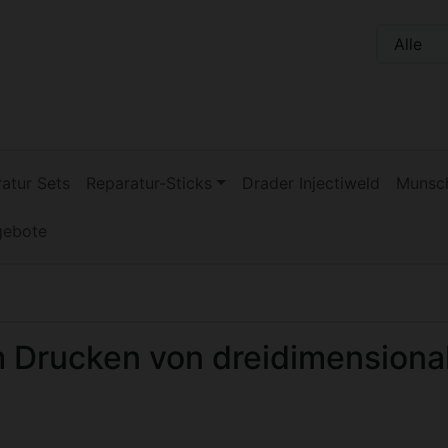
n, Seite aktualisieren (F5-Taste) und mit Tab-Taste Navigati
nge zum Login-Button
Springe zum Button für Einstellu
atur Sets
Reparatur-Sticks
Drader Injectiweld
Munsch
gebote
 Drucken von dreidimensiona