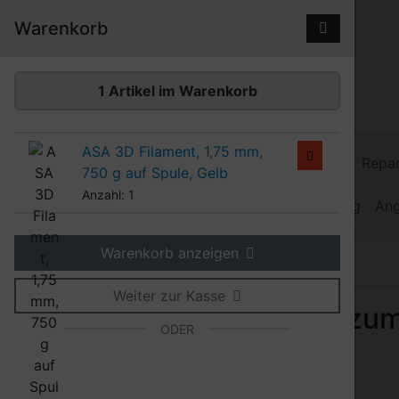
Diese Sprungnavigation (skip link) ist jederzeit zu erreiche
Sprungnavigation
Springe zum Inhalt
Springe zur Navigation
Spri
Warenkorb
1 Artikel im Warenkorb
ASA 3D Filament, 1,75 mm,
3D Filamente
Kunststoff-Schweißdraht
Repar
750 g auf Spule, Gelb
Anzahl: 1
Heißluftgebläse
Heiz-Schweißdraht
Werkzeug
An
Warenkorb anzeigen
Produkte
3D Filamente
Weiter zur Kasse
Orbi-Tech 3D-Filamente zum
ODER