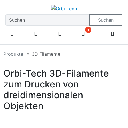
Diese Sprungnavigation (skip link) ist jederzeit zu erreiche
Sprungnavigation
Springe zum Inhalt
Springe zur Navigation
Spri
Suchen
1
Produkte
3D Filamente
Orbi-Tech 3D-Filamente
zum Drucken von
dreidimensionalen
Objekten