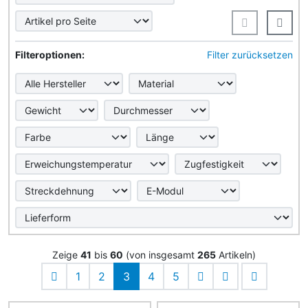
Hier können Sie die nachfolgenden Artikel nach ihren Eig
Filteroptionen:
Filter zurücksetzen
Zeige
41
bis
60
(von insgesamt
265
Artikeln)
1
2
3
4
5