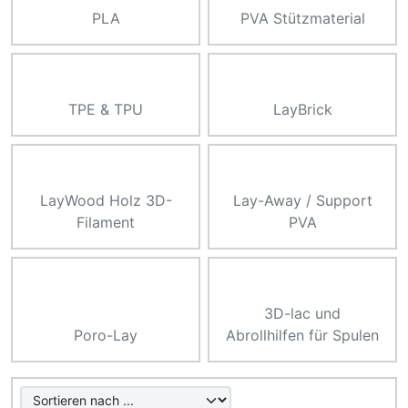
PLA
PVA Stützmaterial
TPE & TPU
LayBrick
LayWood Holz 3D-
Lay-Away / Support
Filament
PVA
3D-lac und
Poro-Lay
Abrollhilfen für Spulen
Hier können Sie die nachfolgenden Artikel umsortieren u