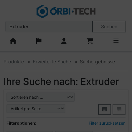
Diese Sprungnavigation (skip link) ist jederzeit zu erreiche
Sprungnavigation
Springe zum Inhalt
Springe zur Navigation
Spri
Suchen
Produkte
Erweiterte Suche
Suchergebnisse
Ihre Suche nach: Extruder
Hier können Sie die nachfolgenden Artikel umsortieren u
Hier können Sie die nachfolgenden Artikel nach ihren Eig
Filteroptionen:
Filter zurücksetzen