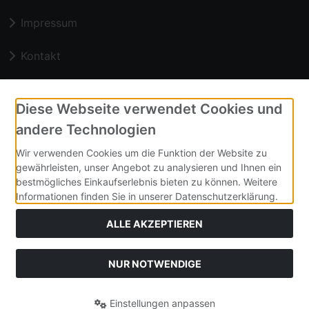
Impressum
Kontakt
Zahlungsmethoden
Diese Webseite verwendet Cookies und
andere Technologien
Vorkasse
Wir verwenden Cookies um die Funktion der Website zu
gewährleisten, unser Angebot zu analysieren und Ihnen ein
Unsere homepage
bestmögliches Einkaufserlebnis bieten zu können. Weitere
Informationen finden Sie in unserer Datenschutzerklärung.
ALLE AKZEPTIEREN
Alle Preise inkl. gesetzl. MwSt. zzgl.
Versandkosten
. Die
durchgestrichenen Preise entsprechen dem bisherigen Preis bei
NUR NOTWENDIGE
Orbi-Tech.
Orbi-Tech © 2026
Einstellungen anpassen